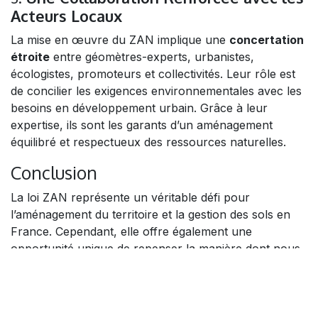
Acteurs Locaux
La mise en œuvre du ZAN implique une
concertation
étroite
entre géomètres-experts, urbanistes,
écologistes, promoteurs et collectivités. Leur rôle est
de concilier les exigences environnementales avec les
besoins en développement urbain. Grâce à leur
expertise, ils sont les garants d’un aménagement
équilibré et respectueux des ressources naturelles.
Conclusion
La loi ZAN représente un véritable défi pour
l’aménagement du territoire et la gestion des sols en
France. Cependant, elle offre également une
opportunité unique de repenser la manière dont nous
concevons notre rapport à l'environnement et aux
espaces naturels. Les géomètres-experts, par leur
expertise technique et leur connaissance approfondie
des enjeux fonciers, sont des acteurs incontournables